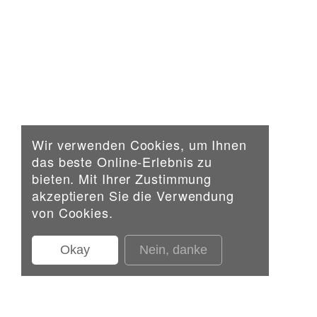
Wir verwenden Cookies, um Ihnen
das beste Online-Erlebnis zu
bieten. Mit Ihrer Zustimmung
Alle Projekte
Nächstes Projekt
▸
▸
akzeptieren Sie die Verwendung
von Cookies.
Copyright 2023
|
Swiss Baumanagement AG
Okay
Nein, danke