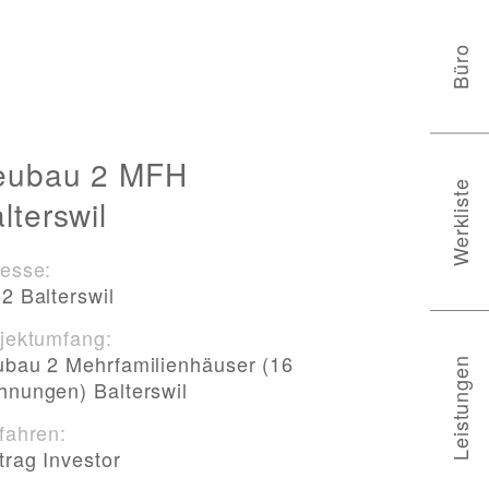
Büro
eubau 2 MFH
Werkliste
lterswil
esse:
2 Balterswil
jektumfang:
bau 2 Mehrfamilienhäuser (16
Leistungen
nungen) Balterswil
fahren:
trag Investor