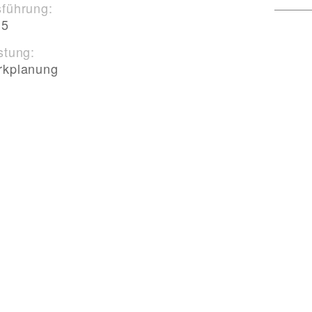
führung:
15
stung:
rkplanung